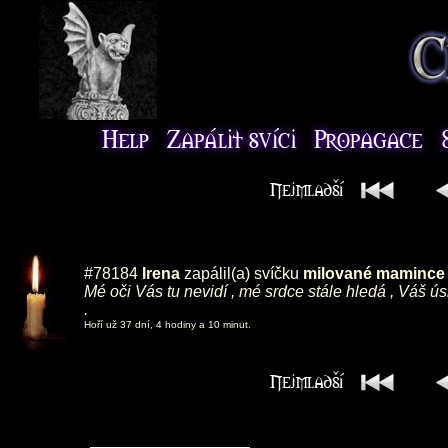
#78184
Irena
zapálil(a) svíčku
milované mamince ,
Mé oči Vás tu nevidí , mé srdce stále hledá , Váš ú
.
Hoří už 37 dní, 4 hodiny a 10 minut.