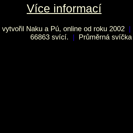
Více informací
vytvořil
Naku
a Pú, online od roku 2002
|
66863 svící.
|
Průměrná svíčka h