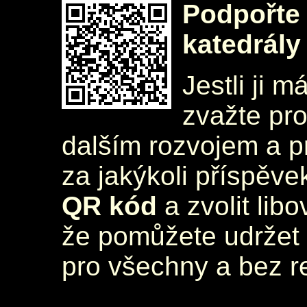
Podpořte 
katedrály
Jestli ji m
zvažte pr
dalším rozvojem a 
za jakýkoli příspěve
QR kód
a zvolit lib
že pomůžete udržet 
pro všechny a bez r