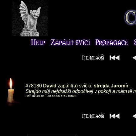
#78180
David
zapálil(a) svíčku
strejda Jaromír
.
Strejdo můj nejdražší odpočívej v pokoji a mám tě
Hoří už 40 dní, 20 hodin a 51 minut.