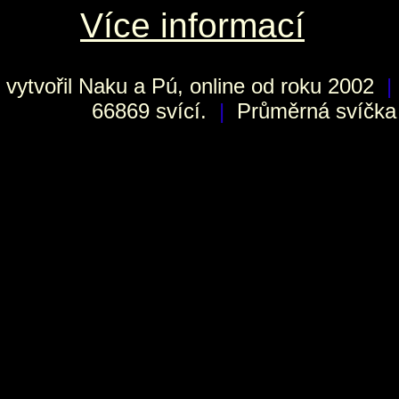
Více informací
vytvořil
Naku
a Pú, online od roku 2002
|
66869 svící.
|
Průměrná svíčka h