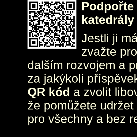
Podpořte 
katedrály
Jestli ji m
zvažte pr
dalším rozvojem a 
za jakýkoli příspěve
QR kód
a zvolit lib
že pomůžete udržet 
pro všechny a bez r