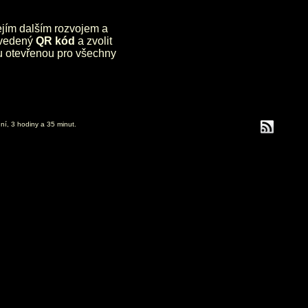
jejím dalším rozvojem a
uvedený
QR kód
a zvolit
lu otevřenou pro všechny
ní, 3 hodiny a 35 minut.