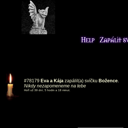
#78179
Eva a Kája
zapálil(a) svíčku
Božence
.
Nikdy nezapomeneme na tebe
Hoří už 39 dní, 5 hodin a 18 minut.