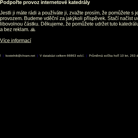
Podpořte provoz internetové katedrály
Jestli ji máte rádi a používáte ji, zvažte prosím, že pomůžete s 
provozem. Budeme vděční za jakýkoli příspěvek. Stačí načíst 
libovolnou částku. Děkujeme, že pomůžete udržet tuto katedrá
a bez reklam. 🙏
Více informací
02
|
kostelnik@chram.net
|
V databázi celkem 66863 svící.
|
Průměrná svíčka hoří 10 let, 263 d