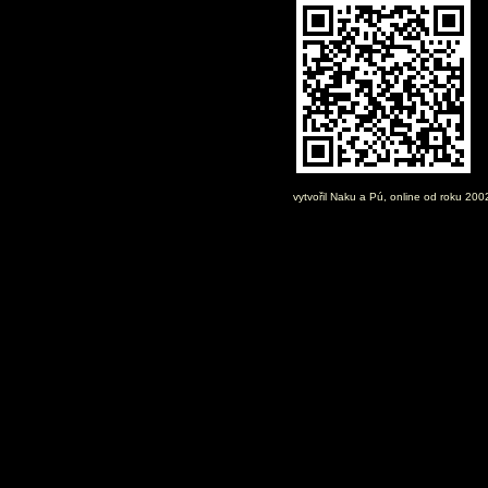
vytvořil
Naku
a Pú, online od roku 20