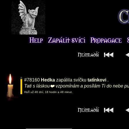
#78160
Hedka
zapálila svíčku
tatínkovi
.
Tati s láskou❤️ vzpomínám a posílám Ti do nebe pus
Hoří už 46 dní, 18 hodin a 48 minut.