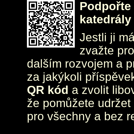
Podpořte 
katedrály
Jestli ji m
zvažte pr
dalším rozvojem a 
za jakýkoli příspěve
QR kód
a zvolit lib
že pomůžete udržet 
pro všechny a bez r