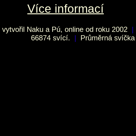
Více informací
vytvořil
Naku
a Pú, online od roku 2002
|
66874 svící.
|
Průměrná svíčka h