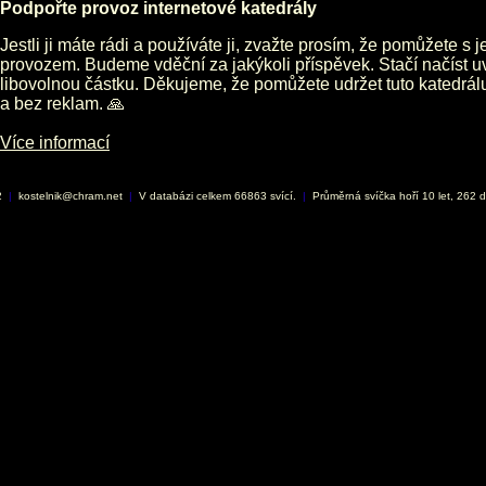
Podpořte provoz internetové katedrály
Jestli ji máte rádi a používáte ji, zvažte prosím, že pomůžete s 
provozem. Budeme vděční za jakýkoli příspěvek. Stačí načíst 
libovolnou částku. Děkujeme, že pomůžete udržet tuto katedrá
a bez reklam. 🙏
Více informací
2
|
kostelnik@chram.net
|
V databázi celkem 66863 svící.
|
Průměrná svíčka hoří 10 let, 262 d