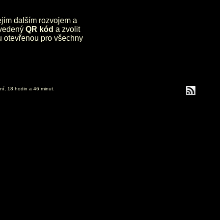
jejím dalším rozvojem a
uvedený
QR kód
a zvolit
lu otevřenou pro všechny
ní, 18 hodin a 46 minut.