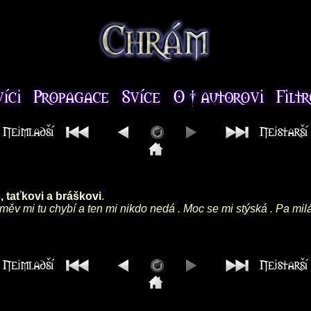
 taťkovi a bráškovi
.
směv mi tu chybí a ten mi nikdo nedá . Moc se mi stýská . Pa mil