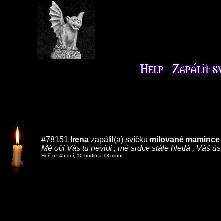
#78151
Irena
zapálil(a) svíčku
milované mamince ,
Mé oči Vás tu nevidí , mé srdce stále hledá , Váš ú
Hoří už 45 dní, 10 hodin a 13 minut.