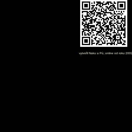
vytvořil
Naku
a Pú, online od roku 200