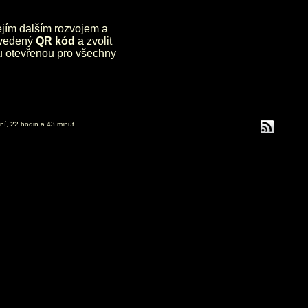
jejím dalším rozvojem a
uvedený
QR kód
a zvolit
lu otevřenou pro všechny
ní, 22 hodin a 43 minut.