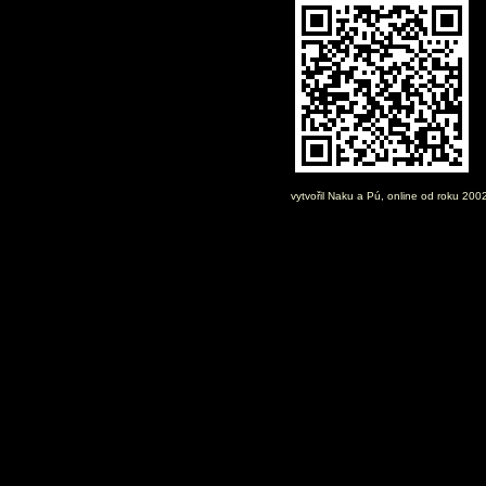
vytvořil
Naku
a Pú, online od roku 200