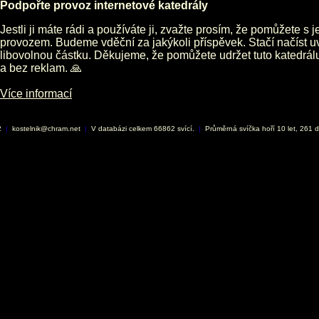
Podpořte provoz internetové katedrály
Jestli ji máte rádi a používáte ji, zvažte prosím, že pomůžete s 
provozem. Budeme vděční za jakýkoli příspěvek. Stačí načíst 
libovolnou částku. Děkujeme, že pomůžete udržet tuto katedrá
a bez reklam. 🙏
Více informací
2
|
kostelnik@chram.net
|
V databázi celkem 66862 svící.
|
Průměrná svíčka hoří 10 let, 261 d