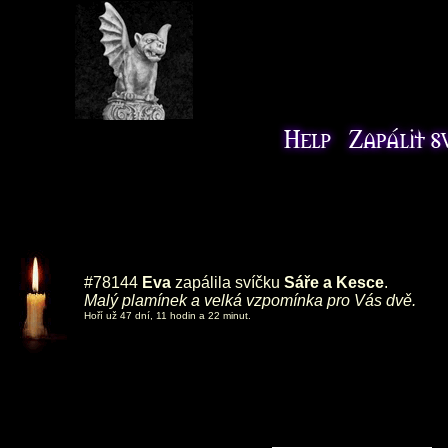
#78144
Eva
zapálila svíčku
Sáře a Kesce
.
Malý plamínek a velká vzpomínka pro Vás dvě.
Hoří už 47 dní, 11 hodin a 22 minut.