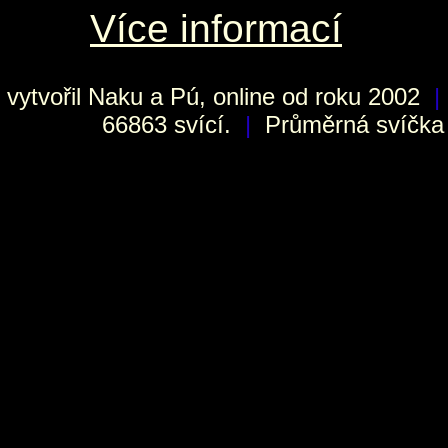
Více informací
vytvořil
Naku
a Pú, online od roku 2002
|
66863 svící.
|
Průměrná svíčka h