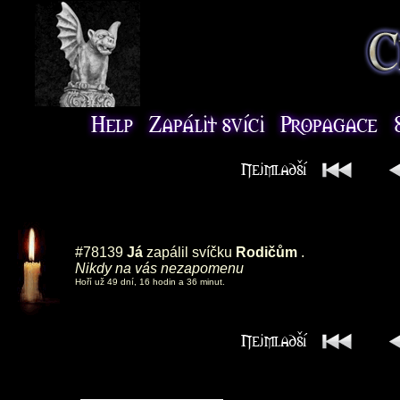
#78139
Já
zapálil svíčku
Rodičům
.
Nikdy na vás nezapomenu
Hoří už 49 dní, 16 hodin a 36 minut.