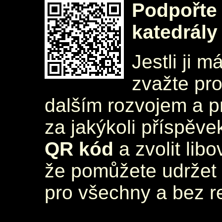
Podpořte 
katedrály
Jestli ji m
zvažte pr
dalším rozvojem a 
za jakýkoli příspěve
QR kód
a zvolit lib
že pomůžete udržet 
pro všechny a bez r