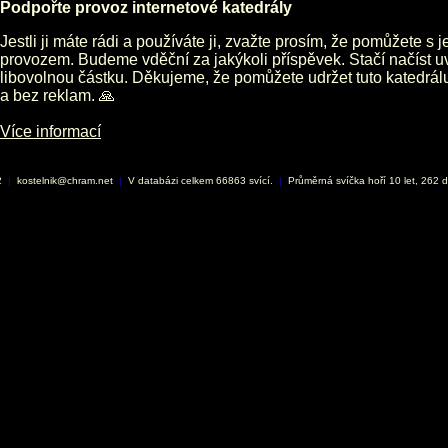
Podpořte provoz internetové katedrály
Jestli ji máte rádi a používáte ji, zvažte prosím, že pomůžete s 
provozem. Budeme vděční za jakýkoli příspěvek. Stačí načíst 
libovolnou částku. Děkujeme, že pomůžete udržet tuto katedrá
a bez reklam. 🙏
Více informací
2
|
kostelnik@chram.net
|
V databázi celkem 66863 svící.
|
Průměrná svíčka hoří 10 let, 262 d