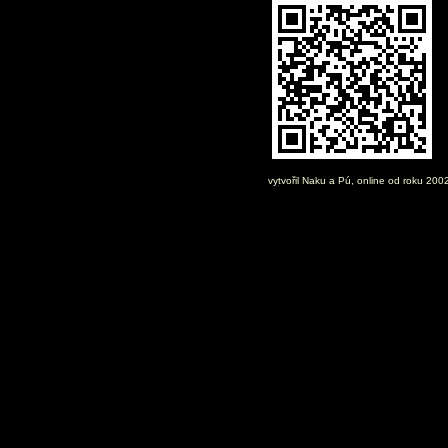
vytvořil
Naku
a Pú, online od roku 200