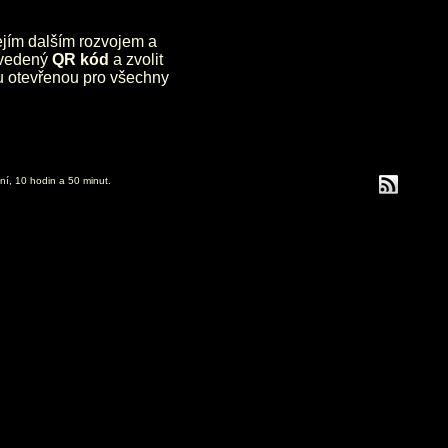
jejím dalším rozvojem a
uvedený
QR kód
a zvolit
lu otevřenou pro všechny
ní, 10 hodin a 50 minut.