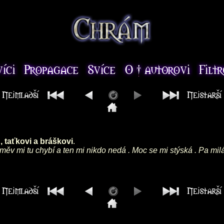
 taťkovi a bráškovi
.
směv mi tu chybí a ten mi nikdo nedá . Moc se mi stýská . Pa mil