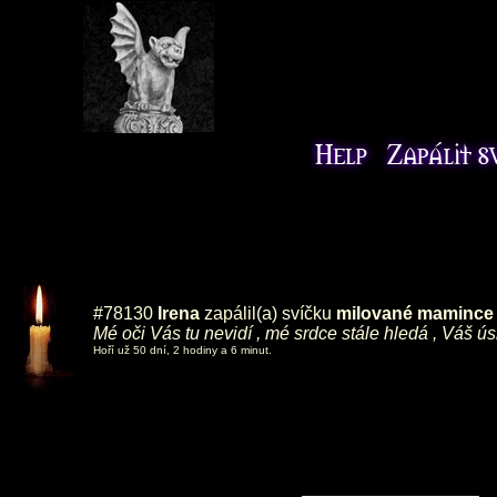
#78130
Irena
zapálil(a) svíčku
milované mamince ,
Mé oči Vás tu nevidí , mé srdce stále hledá , Váš ú
Hoří už 50 dní, 2 hodiny a 6 minut.