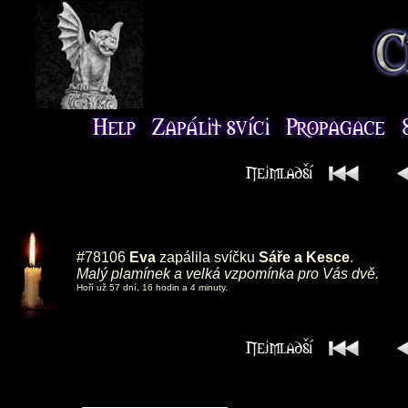
#78106
Eva
zapálila svíčku
Sáře a Kesce
.
Malý plamínek a velká vzpomínka pro Vás dvě.
Hoří už 57 dní, 16 hodin a 4 minuty.