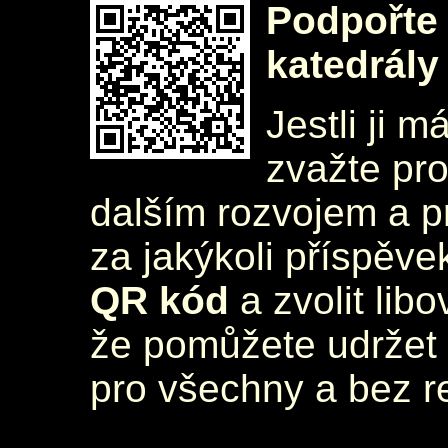
Podpořte 
katedrály
Jestli ji m
zvažte pr
dalším rozvojem a 
za jakýkoli příspěve
QR kód
a zvolit lib
že pomůžete udržet 
pro všechny a bez r