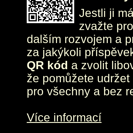
Jestli ji m
zvažte pr
dalším rozvojem a 
za jakýkoli příspěve
QR kód
a zvolit lib
že pomůžete udržet 
pro všechny a bez r
Více informací