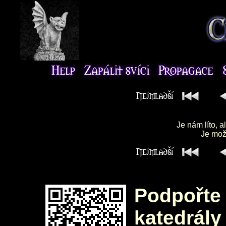
Je nám líto, a
Je možn
Podpořte 
katedrály