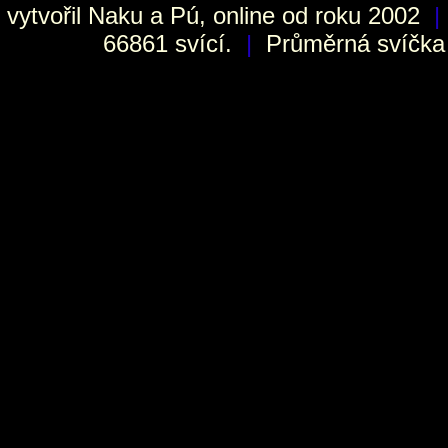
vytvořil
Naku
a Pú, online od roku 2002
|
66861 svící.
|
Průměrná svíčka h