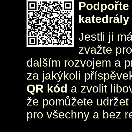
Podpořte 
katedrály
Jestli ji m
zvažte pr
dalším rozvojem a 
za jakýkoli příspěve
QR kód
a zvolit lib
že pomůžete udržet 
pro všechny a bez r