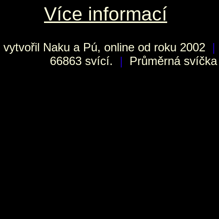
Více informací
vytvořil
Naku
a Pú, online od roku 2002
|
66863 svící.
|
Průměrná svíčka h