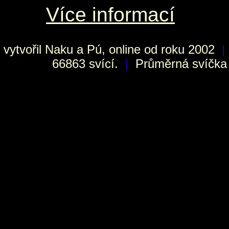
Více informací
vytvořil
Naku
a Pú, online od roku 2002
|
66863 svící.
|
Průměrná svíčka h