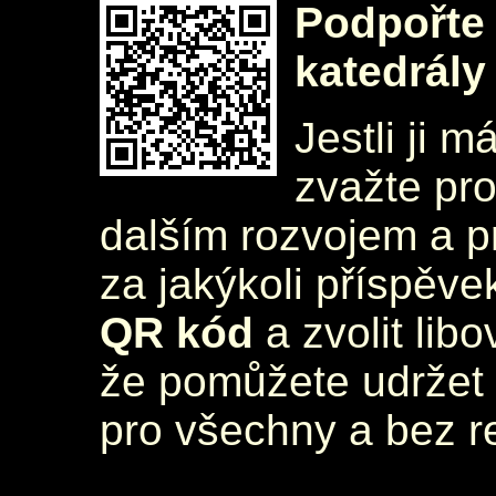
Podpořte 
katedrály
Jestli ji m
zvažte pr
dalším rozvojem a 
za jakýkoli příspěve
QR kód
a zvolit lib
že pomůžete udržet 
pro všechny a bez r