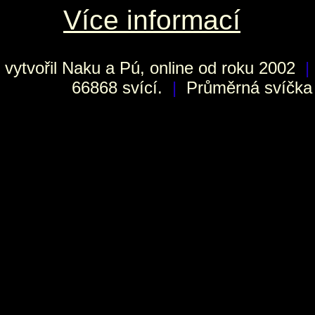
Více informací
vytvořil
Naku
a Pú, online od roku 2002
|
66868 svící.
|
Průměrná svíčka h