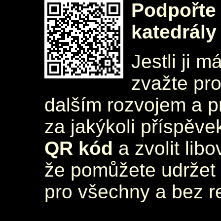
Podpořte 
katedrály
Jestli ji m
zvažte pr
dalším rozvojem a 
za jakýkoli příspěve
QR kód
a zvolit lib
že pomůžete udržet 
pro všechny a bez r