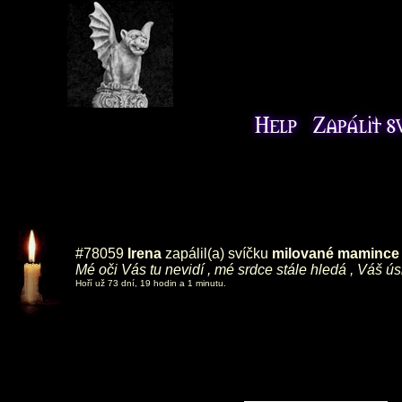
#78059
Irena
zapálil(a) svíčku
milované mamince ,
Mé oči Vás tu nevidí , mé srdce stále hledá , Váš ú
Hoří už 73 dní, 19 hodin a 1 minutu.