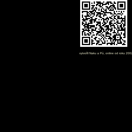
vytvořil
Naku
a Pú, online od roku 20