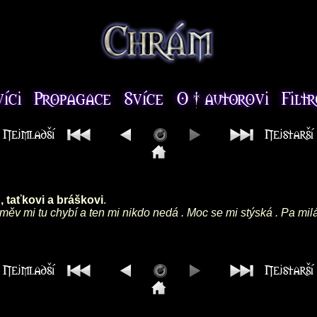
 taťkovi a bráškovi
.
směv mi tu chybí a ten mi nikdo nedá . Moc se mi stýská . Pa mil