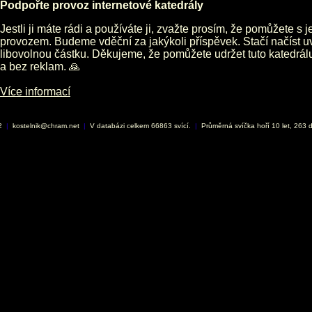
Podpořte provoz internetové katedrály
Jestli ji máte rádi a používáte ji, zvažte prosím, že pomůžete s 
provozem. Budeme vděční za jakýkoli příspěvek. Stačí načíst 
libovolnou částku. Děkujeme, že pomůžete udržet tuto katedrá
a bez reklam. 🙏
Více informací
02
|
kostelnik@chram.net
|
V databázi celkem 66863 svící.
|
Průměrná svíčka hoří 10 let, 263 d