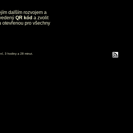
jejím dalším rozvojem a
uvedený
QR kód
a zvolit
lu otevřenou pro všechny
ní, 3 hodiny a 28 minut.