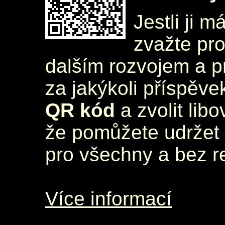
Jestli ji m
zvažte pr
dalším rozvojem a 
za jakýkoli příspěve
QR kód
a zvolit lib
že pomůžete udržet 
pro všechny a bez r
Více informací