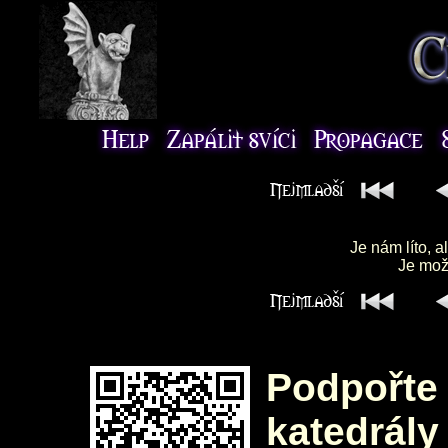
Je nám líto, a
Je možn
Podpořte 
katedrály