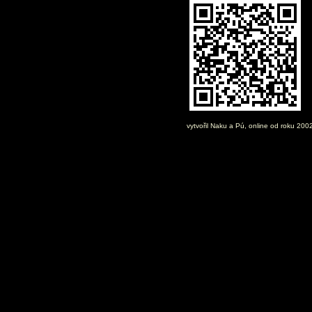
vytvořil
Naku
a Pú, online od roku 200