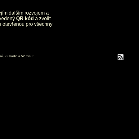
jejím dalším rozvojem a
uvedený
QR kód
a zvolit
lu otevřenou pro všechny
ní, 22 hodin a 52 minut.