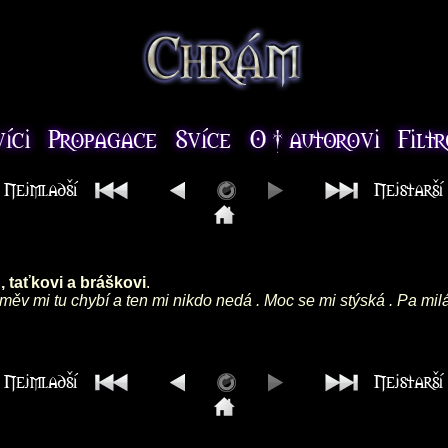
 taťkovi a bráškovi
.
směv mi tu chybí a ten mi nikdo nedá . Moc se mi stýská . Pa mil