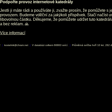
Podpořte provoz internetové katedrály
Jestli ji máte rádi a používáte ji, zvažte prosím, že pomůžete s 
provozem. Budeme vděční za jakýkoli příspěvek. Stačí načíst 
libovolnou částku. Děkujeme, že pomůžete udržet tuto katedrá
a bez reklam. 🙏
Více informací
2
|
kostelnik@chram.net
|
V databázi celkem 66863 svící.
|
Průměrná svíčka hoří 10 let, 262 d