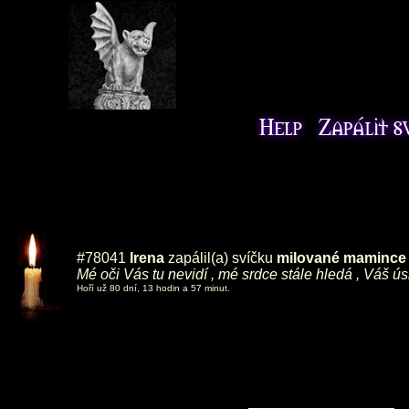
#78041
Irena
zapálil(a) svíčku
milované mamince ,
Mé oči Vás tu nevidí , mé srdce stále hledá , Váš ú
Hoří už 80 dní, 13 hodin a 57 minut.