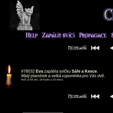
#78032
Eva
zapálila svíčku
Sáře a Kesce
.
Malý plamínek a velká vzpomínka pro Vás dvě.
Hoří už 84 dní, 18 hodin a 23 minut.