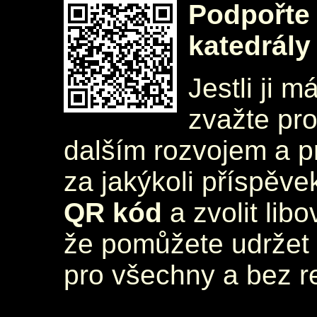
Podpořte 
katedrály
Jestli ji m
zvažte pr
dalším rozvojem a 
za jakýkoli příspěve
QR kód
a zvolit lib
že pomůžete udržet 
pro všechny a bez r