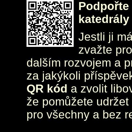
Podpořte 
katedrály
Jestli ji m
zvažte pr
dalším rozvojem a 
za jakýkoli příspěve
QR kód
a zvolit lib
že pomůžete udržet 
pro všechny a bez r