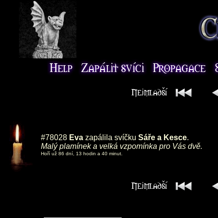
#78028
Eva
zapálila svíčku
Sáře a Kesce
.
Malý plamínek a velká vzpomínka pro Vás dvě.
Hoří už 86 dní, 13 hodin a 40 minut.