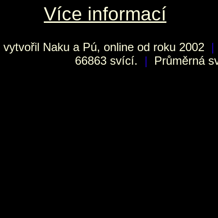
Více informací
vytvořil
Naku
a Pú, online od roku 2002
|
66863 svící.
|
Průměrná sví