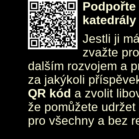
Podpořte 
katedrály
Jestli ji m
zvažte pr
dalším rozvojem a 
za jakýkoli příspěve
QR kód
a zvolit lib
že pomůžete udržet 
pro všechny a bez r