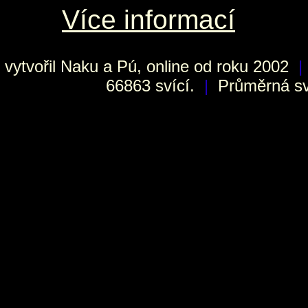
Více informací
vytvořil
Naku
a Pú, online od roku 2002
|
66863 svící.
|
Průměrná sví