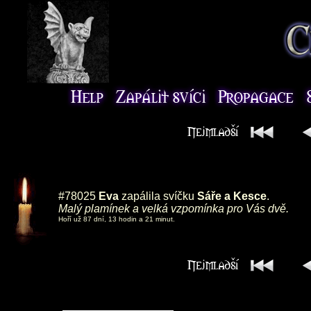
#78025
Eva
zapálila svíčku
Sáře a Kesce
.
Malý plamínek a velká vzpomínka pro Vás dvě.
Hoří už 87 dní, 13 hodin a 21 minut.