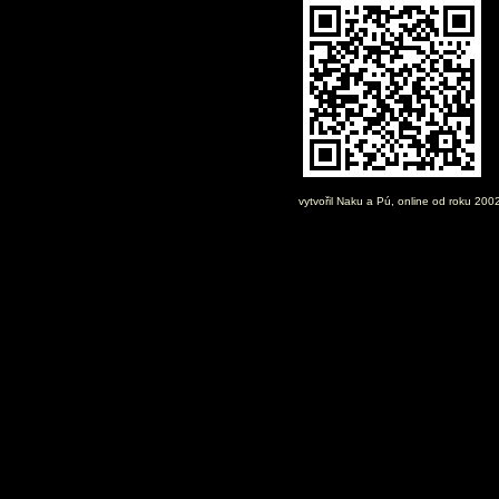
vytvořil
Naku
a Pú, online od roku 200