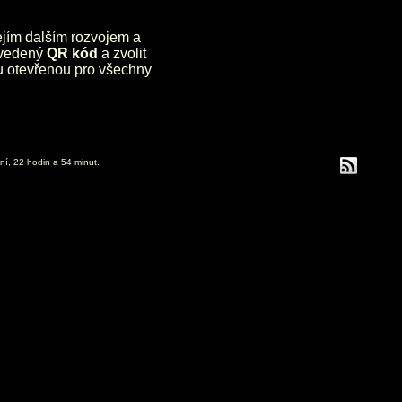
jejím dalším rozvojem a
uvedený
QR kód
a zvolit
lu otevřenou pro všechny
ní, 22 hodin a 54 minut.