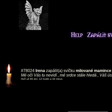
#78024
Irena
zapálil(a) svíčku
milované mamince ,
Mé oči Vás tu nevidí , mé srdce stále hledá , Váš ú
Hoří už 86 dní, 12 hodin a 34 minut.