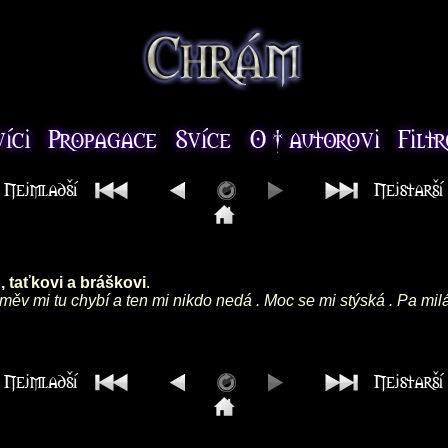
 taťkovi a bráškovi
.
směv mi tu chybí a ten mi nikdo nedá . Moc se mi stýská . Pa mil