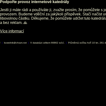
Podpořte provoz internetové katedrály
Jestli ji máte rádi a používáte ji, zvažte prosím, že pomůžete s 
provozem. Budeme vděční za jakýkoli příspěvek. Stačí načíst 
libovolnou částku. Děkujeme, že pomůžete udržet tuto katedrá
a bez reklam. 🙏
Více informací
2
|
kostelnik@chram.net
|
V databázi celkem 66862 svící.
|
Průměrná svíčka hoří 10 let, 261 d