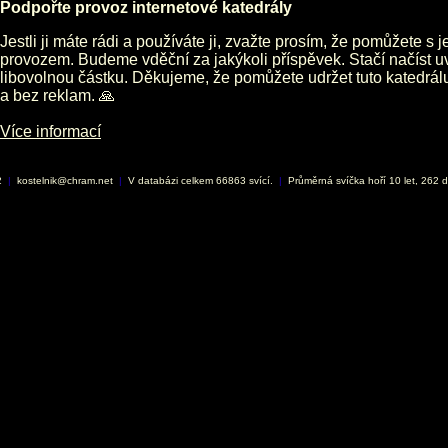
Podpořte provoz internetové katedrály
Jestli ji máte rádi a používáte ji, zvažte prosím, že pomůžete s 
provozem. Budeme vděční za jakýkoli příspěvek. Stačí načíst 
libovolnou částku. Děkujeme, že pomůžete udržet tuto katedrá
a bez reklam. 🙏
Více informací
2
|
kostelnik@chram.net
|
V databázi celkem 66863 svící.
|
Průměrná svíčka hoří 10 let, 262 d