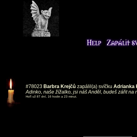
#78023
Barbra Krejčů
zapálil(a) svíčku
Adrianka
Adinko, naše žížalko, jsi náš Anděl, budeš zářit na n
Hoří už 87 dní, 16 hodin a 23 minut.