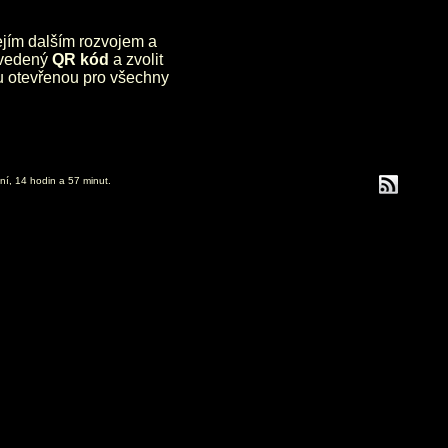
jejím dalším rozvojem a
uvedený
QR kód
a zvolit
lu otevřenou pro všechny
ní, 14 hodin a 57 minut.