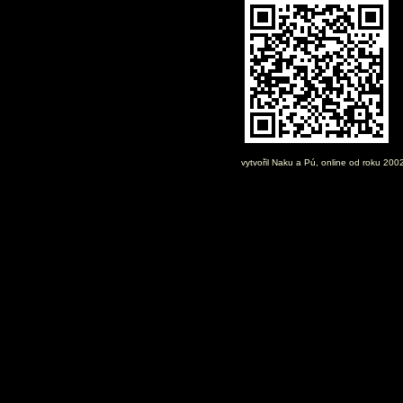
vytvořil
Naku
a Pú, online od roku 200