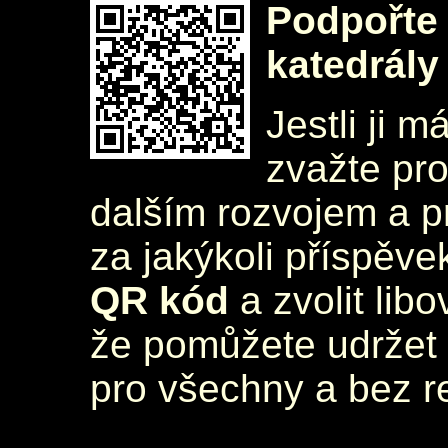
Podpořte 
katedrály
Jestli ji m
zvažte pr
dalším rozvojem a 
za jakýkoli příspěve
QR kód
a zvolit lib
že pomůžete udržet 
pro všechny a bez r