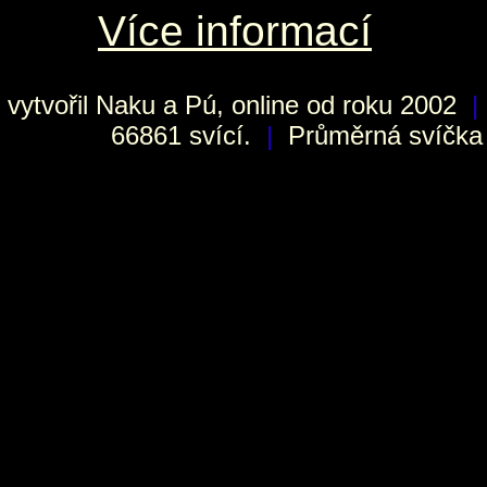
Více informací
vytvořil
Naku
a Pú, online od roku 2002
|
66861 svící.
|
Průměrná svíčka h