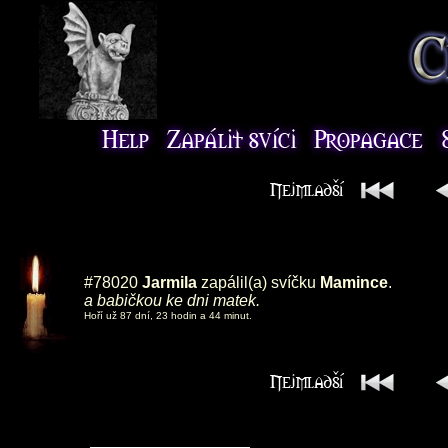
#78020
Jarmila
zapálil(a) svíčku
Mamince
.
a babičkou ke dni matek.
Hoří už 87 dní, 23 hodin a 44 minut.