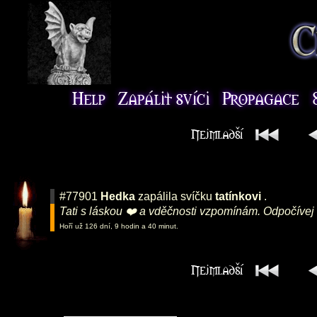
#77901
Hedka
zapálila svíčku
tatínkovi
.
Tati s láskou ❤️ a vděčnosti vzpomínám. Odpočívej v
Hoří už 126 dní, 9 hodin a 40 minut.