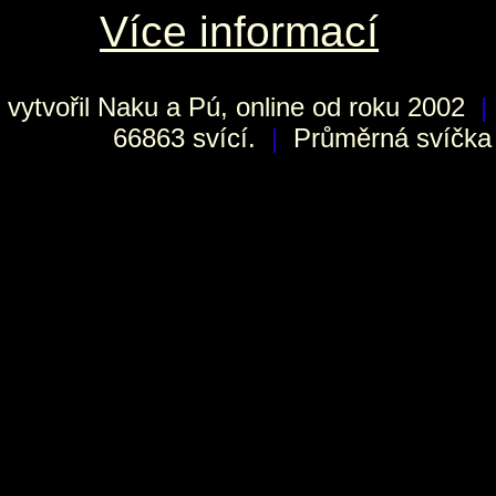
Více informací
vytvořil
Naku
a Pú, online od roku 2002
|
66863 svící.
|
Průměrná svíčka h