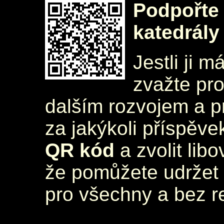
Podpořte 
katedrály
Jestli ji m
zvažte pr
dalším rozvojem a 
za jakýkoli příspěve
QR kód
a zvolit lib
že pomůžete udržet 
pro všechny a bez r