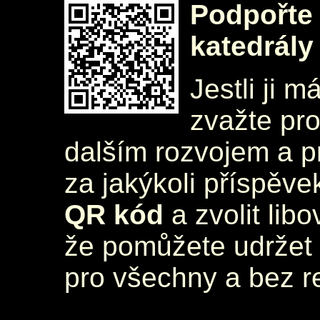
Podpořte 
katedrály
Jestli ji m
zvažte pr
dalším rozvojem a 
za jakýkoli příspěve
QR kód
a zvolit lib
že pomůžete udržet 
pro všechny a bez r