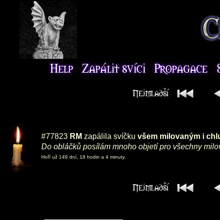
#77823
RM
zapálila svíčku
všem milovaným i ch
Do obláčků posílám mnoho objetí pro všechny milov
Hoří už 149 dní, 18 hodin a 4 minuty.