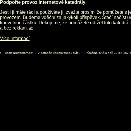
Podpořte provoz internetové katedrály
Jestli ji máte rádi a používáte ji, zvažte prosím, že pomůžete s 
provozem. Budeme vděční za jakýkoli příspěvek. Stačí načíst 
libovolnou částku. Děkujeme, že pomůžete udržet tuto katedrá
a bez reklam. 🙏
Více informací
02
|
kostelnik@chram.net
|
V databázi celkem 66862 svící.
|
Průměrná svíčka hoří 10 let, 262 d