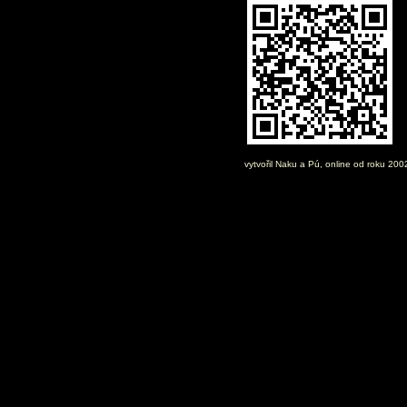
vytvořil
Naku
a Pú, online od roku 20