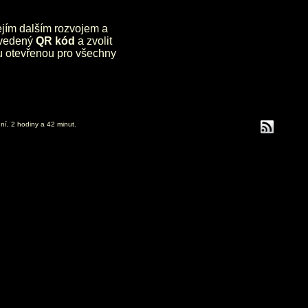
jejím dalším rozvojem a
uvedený
QR kód
a zvolit
lu otevřenou pro všechny
ní, 2 hodiny a 42 minut.