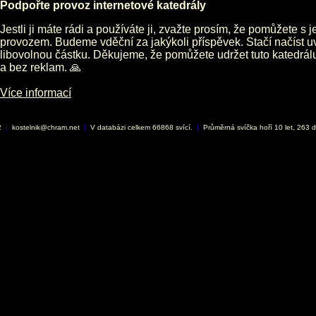
Podpořte provoz internetové katedrály
Jestli ji máte rádi a používáte ji, zvažte prosím, že pomůžete s 
provozem. Budeme vděční za jakýkoli příspěvek. Stačí načíst 
libovolnou částku. Děkujeme, že pomůžete udržet tuto katedrá
a bez reklam. 🙏
Více informací
2
|
kostelnik@chram.net
|
V databázi celkem 66868 svící.
|
Průměrná svíčka hoří 10 let, 263 d