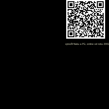
vytvořil
Naku
a Pú, online od roku 200