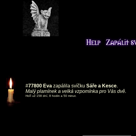
#
77800
Eva
zapálila svíčku
Sáře a Kesce
.
Malý plamínek a velká vzpomínka pro Vás dvě.
Hoří už 158 dní, 8 hodin a 50 minut.