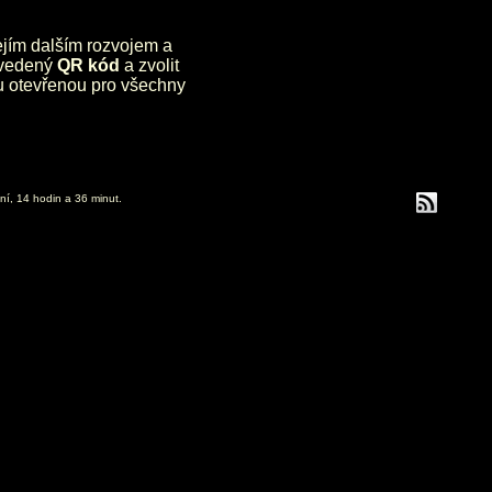
jejím dalším rozvojem a
uvedený
QR kód
a zvolit
lu otevřenou pro všechny
ní, 14 hodin a 36 minut.