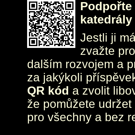
Podpořte 
katedrály
Jestli ji m
zvažte pr
dalším rozvojem a 
za jakýkoli příspěve
QR kód
a zvolit lib
že pomůžete udržet 
pro všechny a bez r