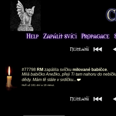
#77798
RM
zapálila svíčku
milované babičce
.
Milá babičko Anežko, přeji Ti tam nahoru do nebíč
dědy. Mám tě stále v srdíčku...❤️
Hoří už 161 dní a 16 minut.