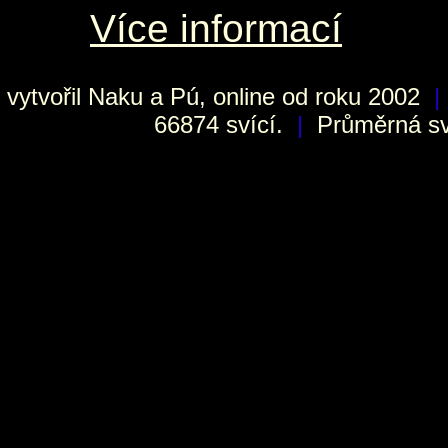
Více informací
vytvořil
Naku
a Pú, online od roku 2002
|
66874 svící.
|
Průměrná sví