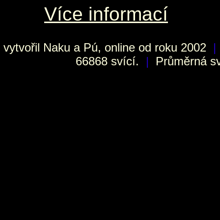
Více informací
vytvořil
Naku
a Pú, online od roku 2002
|
66868 svící.
|
Průměrná sví