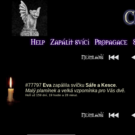
#77797
Eva
zapálila svíčku
Sáře a Kesce
.
Malý plamínek a velká vzpomínka pro Vás dvě.
Hoří už 159 dní, 19 hodin a 28 minut.