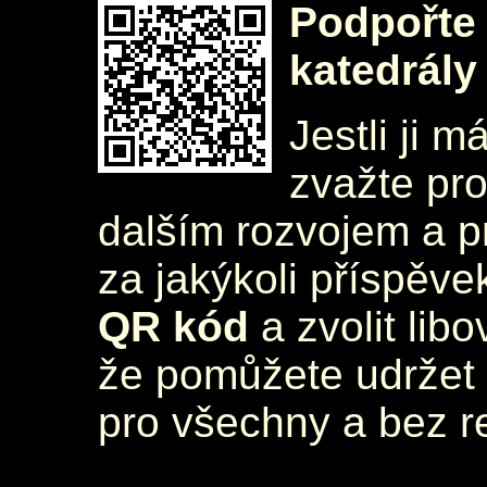
Podpořte 
katedrály
Jestli ji m
zvažte pr
dalším rozvojem a 
za jakýkoli příspěve
QR kód
a zvolit lib
že pomůžete udržet 
pro všechny a bez r