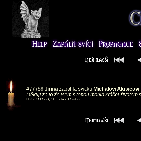
#77758
Jiřina
zapálila svíčku
Michalovi Alusicovi
.
Děkuji za to že jsem s tebou mohla kráčet životem s
Hoří už 172 dní, 19 hodin a 27 minut.