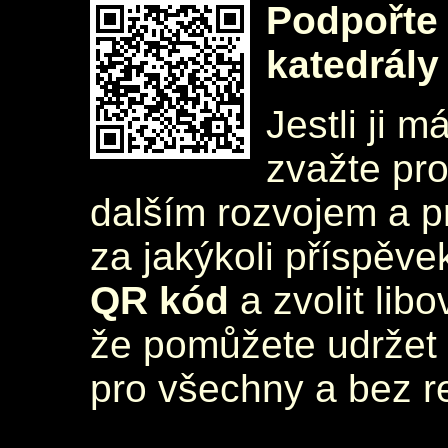
Podpořte 
katedrály
Jestli ji m
zvažte pr
dalším rozvojem a 
za jakýkoli příspěve
QR kód
a zvolit lib
že pomůžete udržet 
pro všechny a bez r