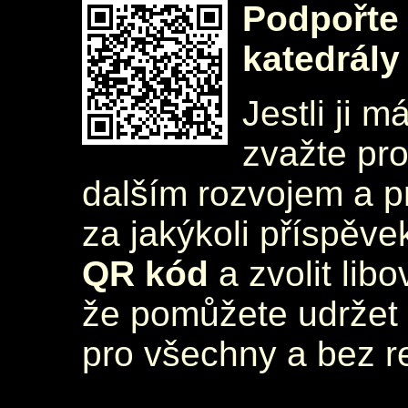
Podpořte 
katedrály
Jestli ji m
zvažte pr
dalším rozvojem a 
za jakýkoli příspěve
QR kód
a zvolit lib
že pomůžete udržet 
pro všechny a bez r