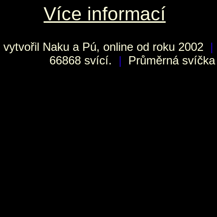
Více informací
vytvořil
Naku
a Pú, online od roku 2002
|
66868 svící.
|
Průměrná svíčka h