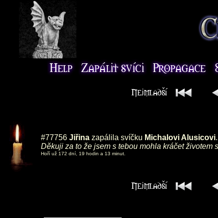
#77756
Jiřina
zapálila svíčku
Michalovi Alusicovi
.
Děkuji za to že jsem s tebou mohla kráčet životem s
Hoří už 172 dní, 19 hodin a 13 minut.