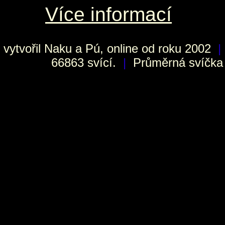
Více informací
vytvořil
Naku
a Pú, online od roku 2002
|
66863 svící.
|
Průměrná svíčka h