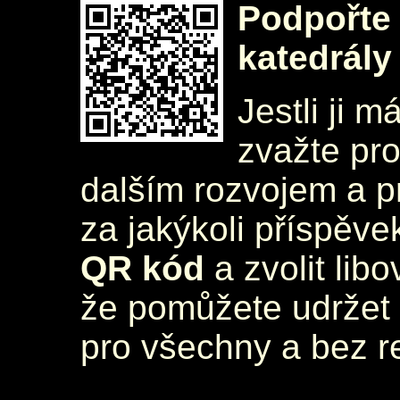
Podpořte 
katedrály
Jestli ji m
zvažte pr
dalším rozvojem a 
za jakýkoli příspěve
QR kód
a zvolit lib
že pomůžete udržet 
pro všechny a bez r