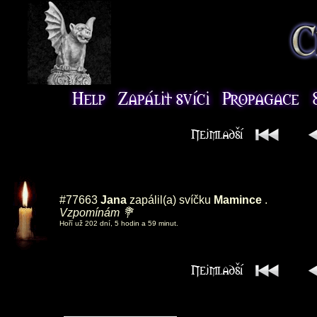
#77663
Jana
zapálil(a) svíčku
Mamince
.
Vzpomínám 💐
Hoří už 202 dní, 5 hodin a 59 minut.