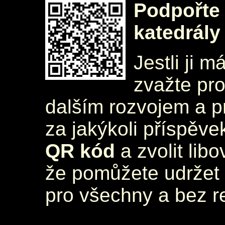
Podpořte 
katedrály
Jestli ji m
zvažte pr
dalším rozvojem a 
za jakýkoli příspěve
QR kód
a zvolit lib
že pomůžete udržet 
pro všechny a bez r