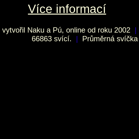
Více informací
vytvořil
Naku
a Pú, online od roku 2002
|
66863 svící.
|
Průměrná svíčka h