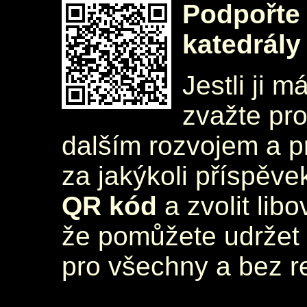
Podpořte 
katedrály
Jestli ji m
zvažte pr
dalším rozvojem a 
za jakýkoli příspěve
QR kód
a zvolit lib
že pomůžete udržet 
pro všechny a bez r