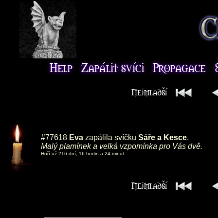
#77618
Eva
zapálila svíčku
Sáře a Kesce
.
Malý plamínek a velká vzpomínka pro Vás dvě.
Hoří už 216 dní, 16 hodin a 24 minut.