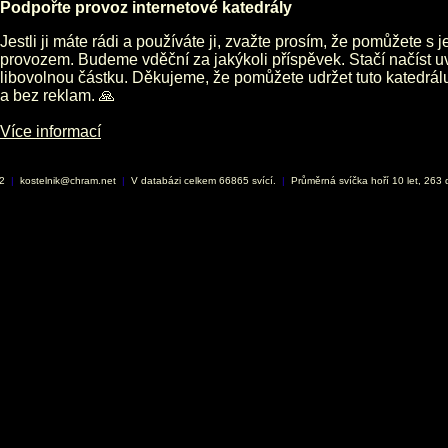
Podpořte provoz internetové katedrály
Jestli ji máte rádi a používáte ji, zvažte prosím, že pomůžete s 
provozem. Budeme vděční za jakýkoli příspěvek. Stačí načíst 
libovolnou částku. Děkujeme, že pomůžete udržet tuto katedrá
a bez reklam. 🙏
Více informací
02
|
kostelnik@chram.net
|
V databázi celkem 66865 svící.
|
Průměrná svíčka hoří 10 let, 263 