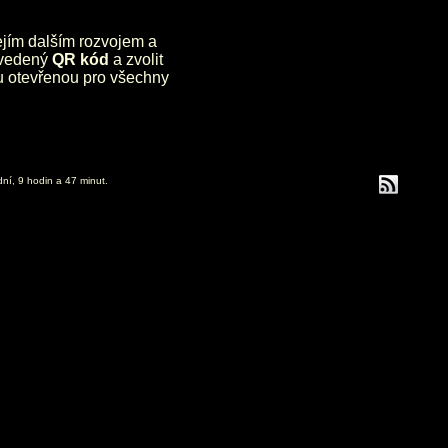
jejím dalším rozvojem a
uvedený
QR kód
a zvolit
lu otevřenou pro všechny
dní, 9 hodin a 47 minut.