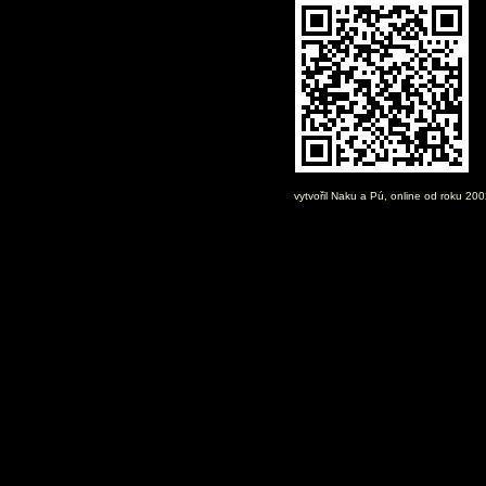
vytvořil
Naku
a Pú, online od roku 20