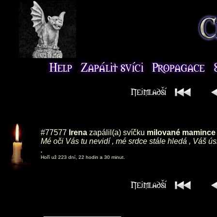
#77577
Irena
zapálil(a) svíčku
milované mamince ,
Mé oči Vás tu nevidí , mé srdce stále hledá , Váš ú
.
Hoří už 223 dní, 22 hodin a 30 minut.