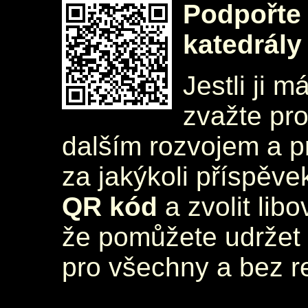
Podpořte 
katedrály
Jestli ji m
zvažte pr
dalším rozvojem a 
za jakýkoli příspěve
QR kód
a zvolit lib
že pomůžete udržet 
pro všechny a bez r