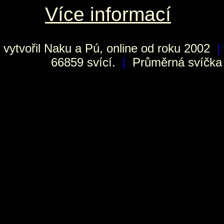
Více informací
vytvořil
Naku
a Pú, online od roku 2002
|
66859 svící.
|
Průměrná svíčka h