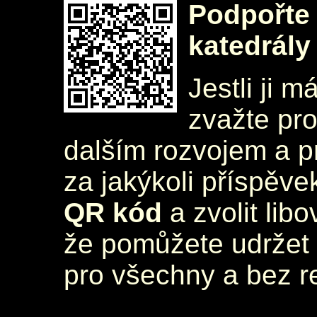
Podpořte 
katedrály
Jestli ji m
zvažte pr
dalším rozvojem a 
za jakýkoli příspěve
QR kód
a zvolit lib
že pomůžete udržet 
pro všechny a bez r