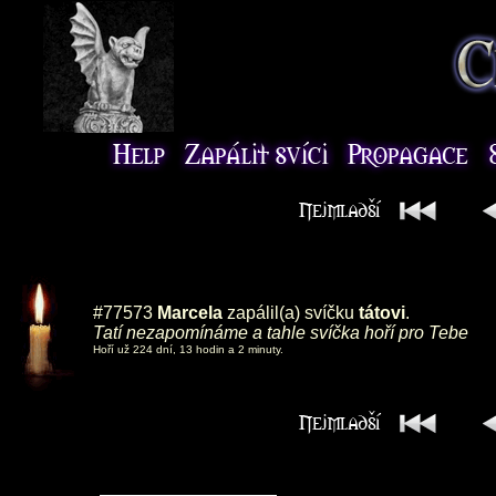
#77573
Marcela
zapálil(a) svíčku
tátovi
.
Tatí nezapomínáme a tahle svíčka hoří pro Tebe
Hoří už 224 dní, 13 hodin a 2 minuty.