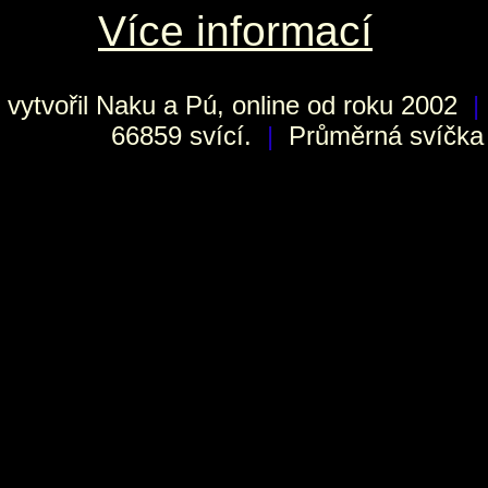
Více informací
vytvořil
Naku
a Pú, online od roku 2002
|
66859 svící.
|
Průměrná svíčka h