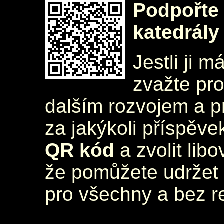
Podpořte 
katedrály
Jestli ji m
zvažte pr
dalším rozvojem a 
za jakýkoli příspěve
QR kód
a zvolit lib
že pomůžete udržet 
pro všechny a bez r