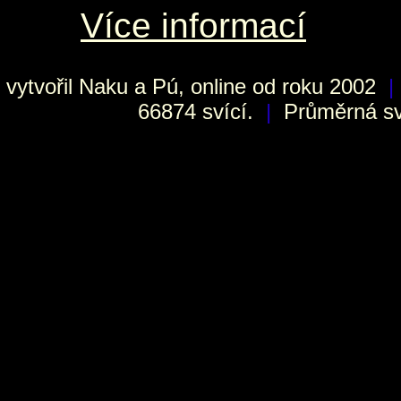
Více informací
vytvořil
Naku
a Pú, online od roku 2002
|
66874 svící.
|
Průměrná sví