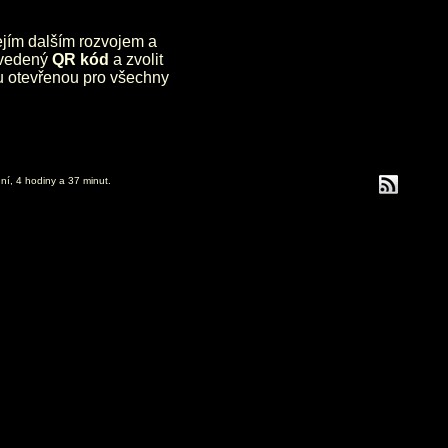
jejím dalším rozvojem a
uvedený
QR kód
a zvolit
lu otevřenou pro všechny
ní, 4 hodiny a 37 minut.