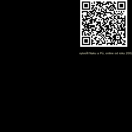
vytvořil
Naku
a Pú, online od roku 20