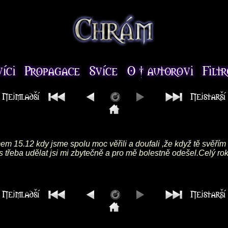
em 15.12 kdy jsme spolu moc věřili a doufali ,že když tě svěřím
s třeba udělat jsi mi zbytečně a pro mě bolestně odešel.Celý rok