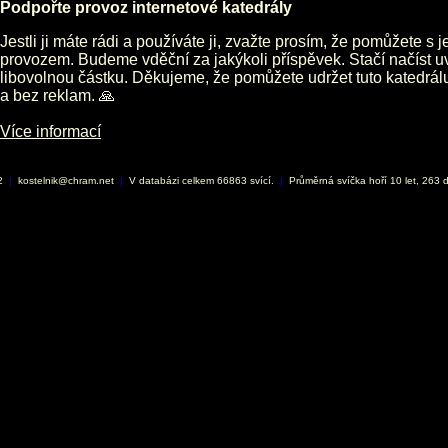
Podpořte provoz internetové katedrály
Jestli ji máte rádi a používáte ji, zvažte prosím, že pomůžete s 
provozem. Budeme vděční za jakýkoli příspěvek. Stačí načíst 
libovolnou částku. Děkujeme, že pomůžete udržet tuto katedrá
a bez reklam. 🙏
Více informací
02
|
kostelnik@chram.net
|
V databázi celkem 66863 svící.
|
Průměrná svíčka hoří 10 let, 263 d