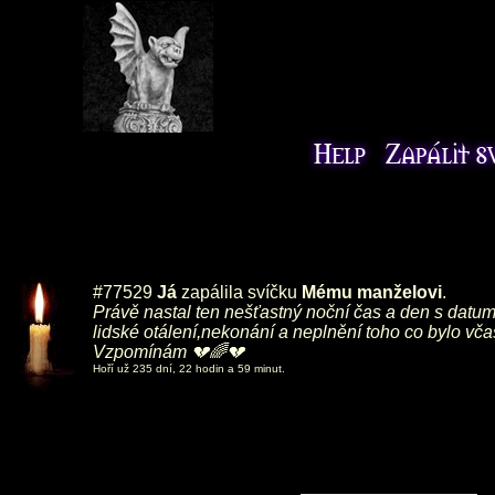
#77529
Já
zapálila svíčku
Mému manželovi
.
Právě nastal ten nešťastný noční čas a den s datum
lidské otálení,nekonání a neplnění toho co bylo vča
Vzpomínám 💔🌈💔
Hoří už 235 dní, 22 hodin a 59 minut.