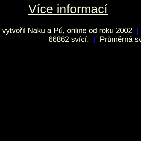
Více informací
vytvořil
Naku
a Pú, online od roku 2002
|
66862 svící.
|
Průměrná sví