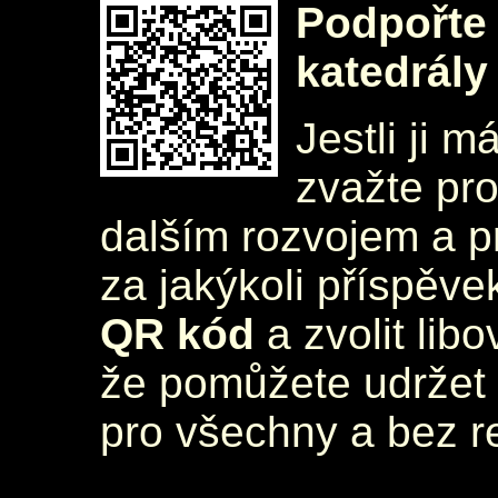
Podpořte 
katedrály
Jestli ji m
zvažte pr
dalším rozvojem a 
za jakýkoli příspěve
QR kód
a zvolit lib
že pomůžete udržet 
pro všechny a bez r