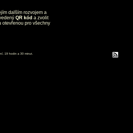
jejím dalším rozvojem a
uvedený
QR kód
a zvolit
lu otevřenou pro všechny
ní, 19 hodin a 30 minut.