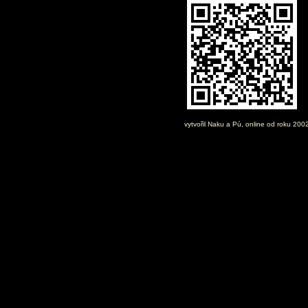
vytvořil
Naku
a Pú, online od roku 200