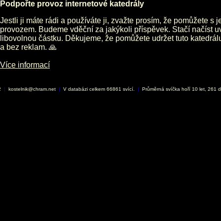
Podpořte provoz internetové katedrály
Jestli ji máte rádi a používáte ji, zvažte prosím, že pomůžete s 
provozem. Budeme vděční za jakýkoli příspěvek. Stačí načíst 
libovolnou částku. Děkujeme, že pomůžete udržet tuto katedrá
a bez reklam. 🙏
Více informací
2
|
kostelnik@chram.net
|
V databázi celkem 66861 svící.
|
Průměrná svíčka hoří 10 let, 261 d