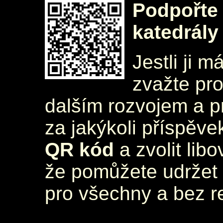
Podpořte 
katedrály
Jestli ji m
zvažte pr
dalším rozvojem a 
za jakýkoli příspěve
QR kód
a zvolit lib
že pomůžete udržet 
pro všechny a bez r