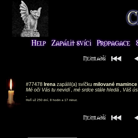
#77478
Irena
zapálil(a) svíčku
milované mamince ,
Mé oči Vás tu nevidí , mé srdce stále hledá , Váš ú
.
Hoří už 250 dní, 8 hodin a 17 minut.