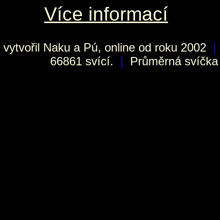
Více informací
vytvořil
Naku
a Pú, online od roku 2002
|
66861 svící.
|
Průměrná svíčka h