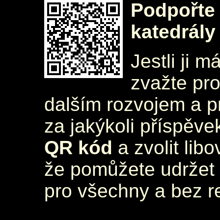
Podpořte 
katedrály
Jestli ji m
zvažte pr
dalším rozvojem a 
za jakýkoli příspěve
QR kód
a zvolit lib
že pomůžete udržet 
pro všechny a bez r