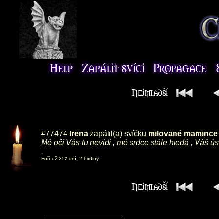
#77474
Irena
zapálil(a) svíčku
milované mamince ,
Mé oči Vás tu nevidí , mé srdce stále hledá , Váš ú
.
Hoří už 252 dní, 2 hodiny.