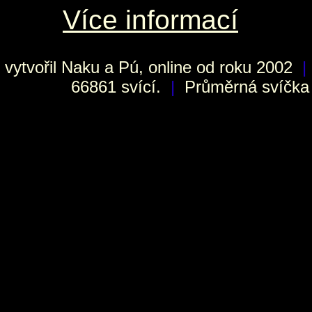
Více informací
vytvořil
Naku
a Pú, online od roku 2002
|
66861 svící.
|
Průměrná svíčka h