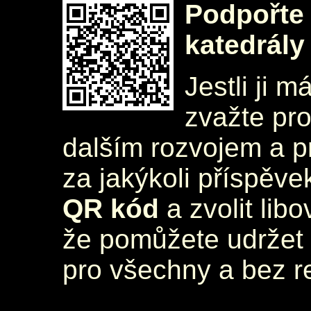
Podpořte 
katedrály
Jestli ji m
zvažte pr
dalším rozvojem a 
za jakýkoli příspěve
QR kód
a zvolit lib
že pomůžete udržet 
pro všechny a bez r