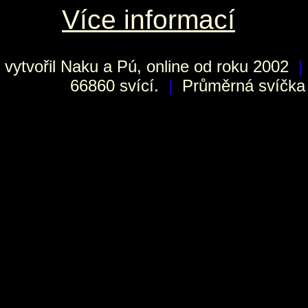
Více informací
vytvořil
Naku
a Pú, online od roku 2002
|
66860 svící.
|
Průměrná svíčka h