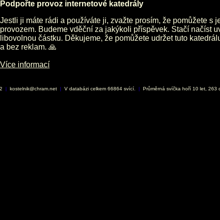
Podpořte provoz internetové katedrály
Jestli ji máte rádi a používáte ji, zvažte prosím, že pomůžete s 
provozem. Budeme vděční za jakýkoli příspěvek. Stačí načíst 
libovolnou částku. Děkujeme, že pomůžete udržet tuto katedrá
a bez reklam. 🙏
Více informací
02
|
kostelnik@chram.net
|
V databázi celkem 66864 svící.
|
Průměrná svíčka hoří 10 let, 263 