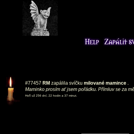
#77457
RM
zapálila svíčku
milované mamince
.
Maminko prosím ať jsem pořádku. Přímluv se za mě u 
Hoří už 256 dní, 22 hodin a 37 minut.