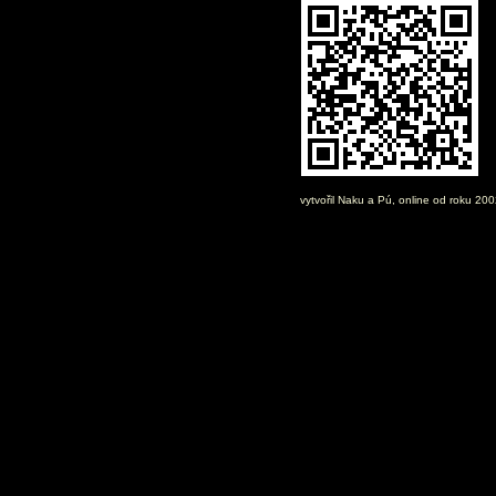
vytvořil
Naku
a Pú, online od roku 20