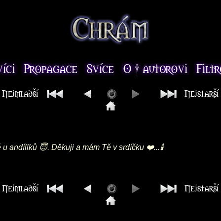
andíllků 😇. Děkuji a mám Tě v srdíčku ❤️...🕯️