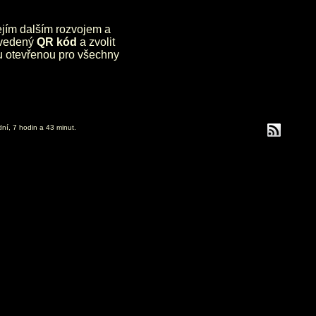
jejím dalším rozvojem a
uvedený
QR kód
a zvolit
lu otevřenou pro všechny
dní, 7 hodin a 43 minut.