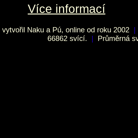
Více informací
vytvořil
Naku
a Pú, online od roku 2002
|
66862 svící.
|
Průměrná sví