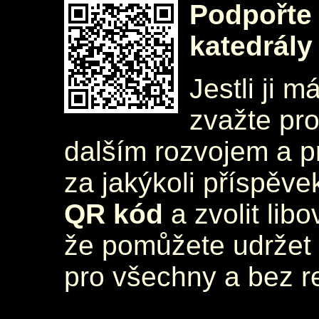
Podpořte 
katedrály
Jestli ji m
zvažte pr
dalším rozvojem a 
za jakýkoli příspěve
QR kód
a zvolit lib
že pomůžete udržet 
pro všechny a bez r