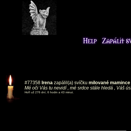
#77358
Irena
zapálil(a) svíčku
milované mamince ,
Mé oči Vás tu nevidí , mé srdce stále hledá , Váš ú
Hoří už 276 dní, 6 hodin a 43 minut.