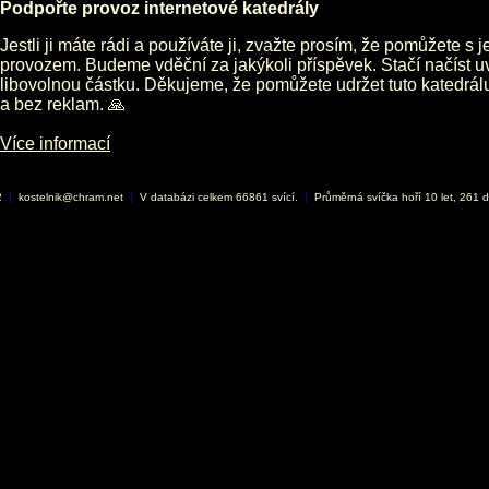
Podpořte provoz internetové katedrály
Jestli ji máte rádi a používáte ji, zvažte prosím, že pomůžete s 
provozem. Budeme vděční za jakýkoli příspěvek. Stačí načíst 
libovolnou částku. Děkujeme, že pomůžete udržet tuto katedrá
a bez reklam. 🙏
Více informací
2
|
kostelnik@chram.net
|
V databázi celkem 66861 svící.
|
Průměrná svíčka hoří 10 let, 261 d