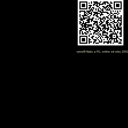
vytvořil
Naku
a Pú, online od roku 200