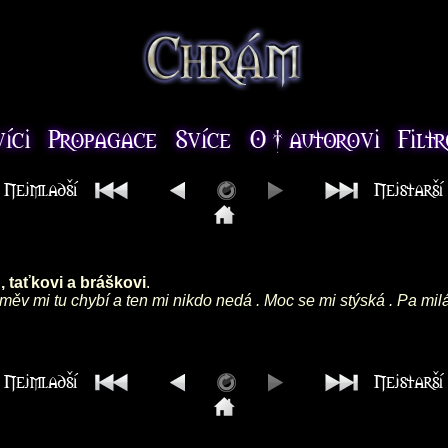
 taťkovi a bráškovi
.
směv mi tu chybí a ten mi nikdo nedá . Moc se mi stýská . Pa mil