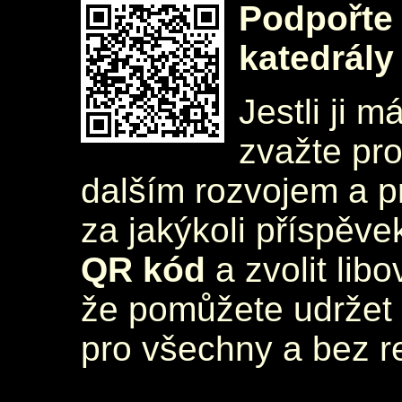
Podpořte 
katedrály
Jestli ji m
zvažte pr
dalším rozvojem a 
za jakýkoli příspěve
QR kód
a zvolit lib
že pomůžete udržet 
pro všechny a bez r