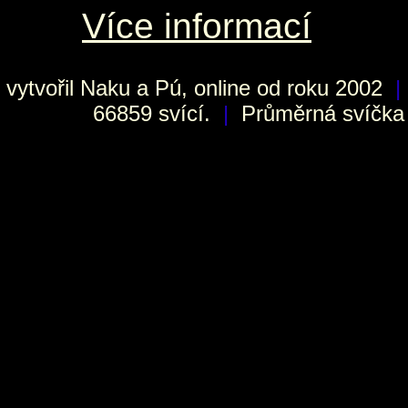
Více informací
vytvořil
Naku
a Pú, online od roku 2002
|
66859 svící.
|
Průměrná svíčka h