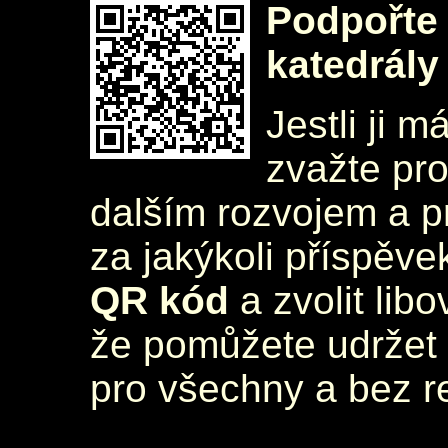
Podpořte 
katedrály
Jestli ji m
zvažte pr
dalším rozvojem a 
za jakýkoli příspěve
QR kód
a zvolit lib
že pomůžete udržet 
pro všechny a bez r