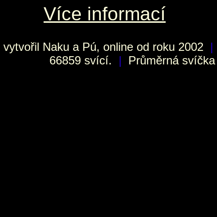
Více informací
vytvořil
Naku
a Pú, online od roku 2002
|
66859 svící.
|
Průměrná svíčka h