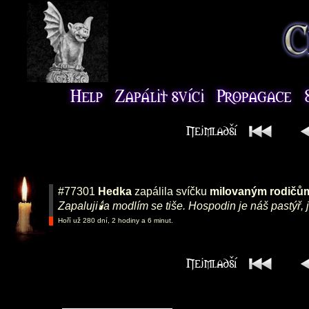
#77301
Hedka
zapálila svíčku
milovaným rodičům
Zapaluji🕯️a modlím se tiše. Hospodin je náš pastýř, 
Hoří už 280 dní, 2 hodiny a 6 minut.