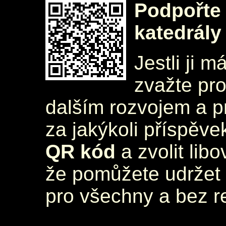
Podpořte 
katedrály
Jestli ji m
zvažte pr
dalším rozvojem a 
za jakýkoli příspěve
QR kód
a zvolit lib
že pomůžete udržet 
pro všechny a bez r