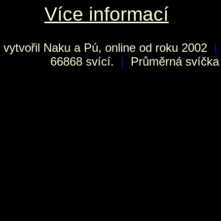
Více informací
vytvořil
Naku
a Pú, online od roku 2002
|
66868 svící.
|
Průměrná svíčka h