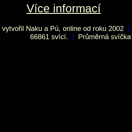
Více informací
vytvořil
Naku
a Pú, online od roku 2002
|
66861 svící.
|
Průměrná svíčka h