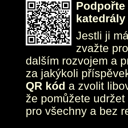
Podpořte 
katedrály
Jestli ji m
zvažte pr
dalším rozvojem a 
za jakýkoli příspěve
QR kód
a zvolit lib
že pomůžete udržet 
pro všechny a bez r