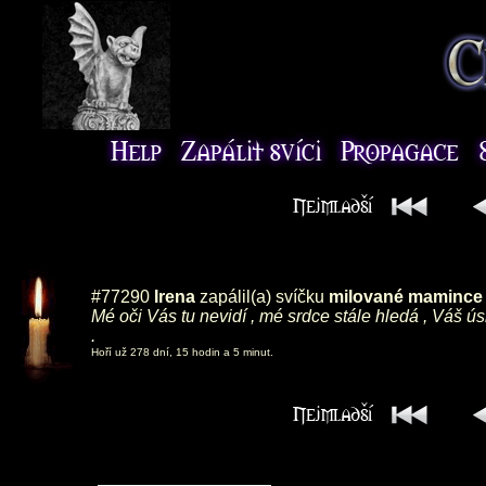
#77290
Irena
zapálil(a) svíčku
milované mamince ,
Mé oči Vás tu nevidí , mé srdce stále hledá , Váš ú
.
Hoří už 278 dní, 15 hodin a 5 minut.